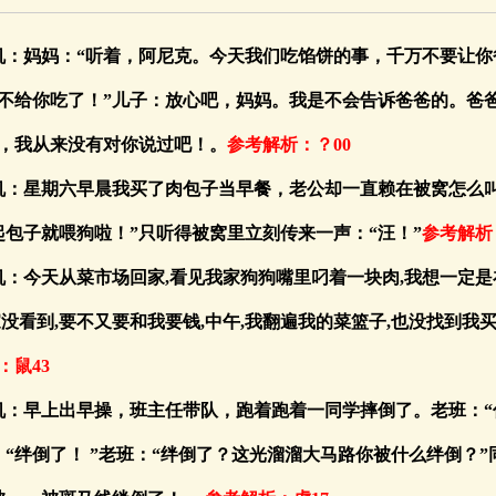
玄机：妈妈：“听着，阿尼克。今天我们吃馅饼的事，千万不要让
不给你吃了！”儿子：放心吧，妈妈。我是不会告诉爸爸的。爸
，我从来没有对你说过吧！。
参考解析：？00
玄机：星期六早晨我买了肉包子当早餐，老公却一直赖在被窝怎么
起包子就喂狗啦！”只听得被窝里立刻传来一声：“汪！”
参考解析
玄机：今天从菜市场回家,看见我家狗狗嘴里叼着一块肉,我想一定
家没看到,要不又要和我要钱,中午,我翻遍我的菜篮子,也没找到我
：鼠43
玄机：早上出早操，班主任带队，跑着跑着一同学摔倒了。老班：
：“绊倒了！ ”老班：“绊倒了？这光溜溜大马路你被什么绊倒？”