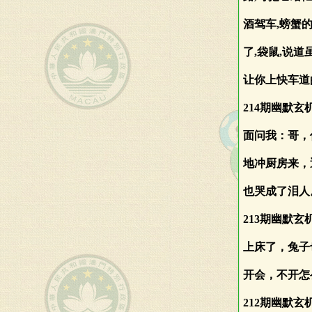
酒驾车,螃蟹
了,袋鼠,说道
让你上快车道
214期幽默
面问我：哥，
地冲厨房来，
也哭成了泪人
213期幽默
上床了，兔子
开会，不开怎
212期幽默