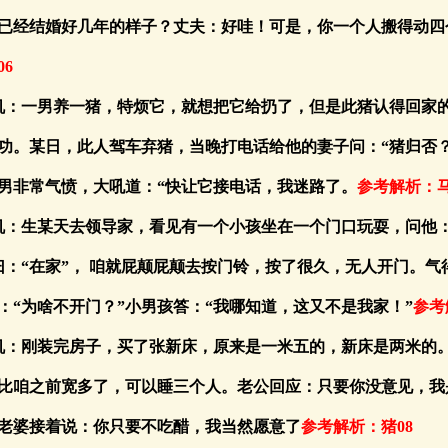
已经结婚好几年的样子？丈夫：好哇！可是，你一个人搬得动四
6
玄机：一男养一猪，特烦它，就想把它给扔了，但是此猪认得回家
功。某日，此人驾车弃猪，当晚打电话给他的妻子问：“猪归否？
”男非常气愤，大吼道：“快让它接电话，我迷路了。
参考解析：马
玄机：生某天去领导家，看见有一个小孩坐在一个门口玩耍，问他
曰：“在家”， 咱就屁颠屁颠去按门铃，按了很久，无人开门。气
：“为啥不开门？”小男孩答：“我哪知道，这又不是我家！”
参考
玄机：刚装完房子，买了张新床，原来是一米五的，新床是两米的
比咱之前宽多了，可以睡三个人。老公回应：只要你没意见，我
老婆接着说：你只要不吃醋，我当然愿意了
参考解析：猪08