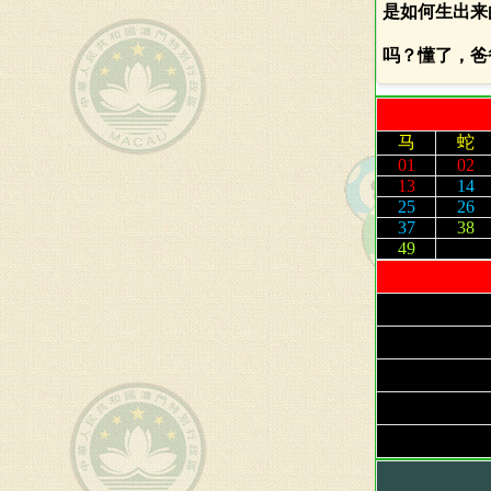
是如何生出来
吗？懂了，爸
马
蛇
01
02
13
14
25
26
37
38
49