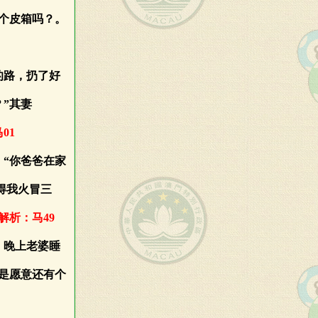
个皮箱吗？。
的路，扔了好
”其妻
01
：“你爸爸在家
得我火冒三
解析：马49
。晚上老婆睡
是愿意还有个