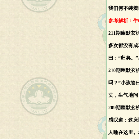
我们何不装着
参考解析：牛0
211期幽默
多次都没有成
曰：“归矣。
210期幽默
吗？”小孩答
丈，生气地问
209期幽默
感叹道：这床
人睡在这里。