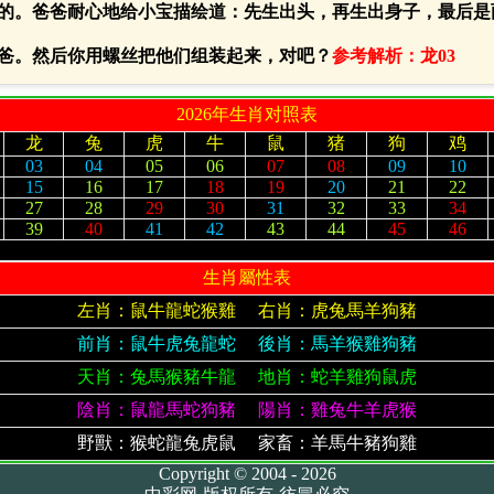
的。爸爸耐心地给小宝描绘道：先生出头，再生出身子，最后是
爸。然后你用螺丝把他们组装起来，对吧？
参考解析：龙03
2026年生肖对照表
龙
兔
虎
牛
鼠
猪
狗
鸡
03
04
05
06
07
08
09
10
15
16
17
18
19
20
21
22
27
28
29
30
31
32
33
34
39
40
41
42
43
44
45
46
生肖屬性表
左肖：鼠牛龍蛇猴雞 右肖：虎兔馬羊狗豬
前肖：鼠牛虎兔龍蛇 後肖：馬羊猴雞狗豬
天肖：兔馬猴豬牛龍 地肖：蛇羊雞狗鼠虎
陰肖：鼠龍馬蛇狗豬 陽肖：雞兔牛羊虎猴
野獸：猴蛇龍兔虎鼠 家畜：羊馬牛豬狗雞
Copyright © 2004 - 2026