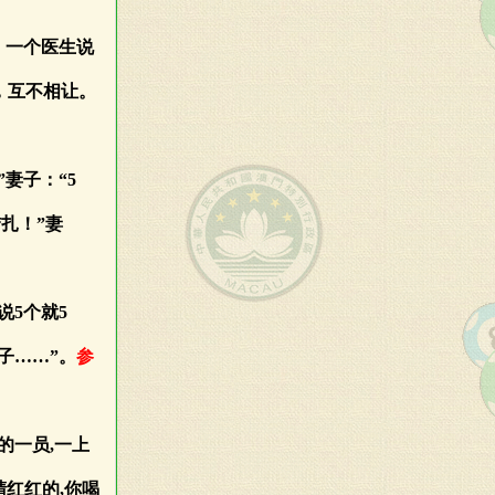
，一个医生说
，互不相让。
”妻子：“5
结扎！”妻
说5个就5
子……”。
参
的一员,一上
睛红红的,你喝