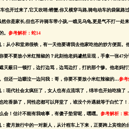
的车也开过来了,它又吹哨:螃蟹,你又横穿马路,骑电动车的袋鼠路过
虽然你是家长,但也不许骑车带小孩,一瞧见乌龟,更是气不打一处来,
的。
参考解析：蛇14
玄机：从小和堂弟很铁，有一天他要请我去他家吃他的炒方便面。
你要不要放小米红辣椒的？此刻他老妈遽然呈现，手拿一张47分
遮天蔽日一顿打，边打边骂，边骂边打，打的那个惨。他老妈打
。但还一边啜泣一边问我：哥，你要不要放小米红辣椒的…
参考
玄机：现代社会太疯狂了，女人也有点流氓了，绵羊也开始吃狼了
也吃香肠了，同性恋都可以拜堂了，谁没个外遇就等于白忙了！
么会！估计不能有我啥事，有傻子垫背呢，嘿嘿。
参考解析：猴3
玄机：蜜月旅行中的一对新人，从计程车上下来，正要跨上宾馆的