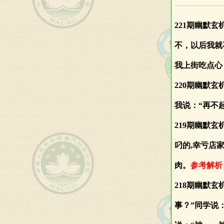
221期幽默
不，以后我就
我上街吃点心
220期幽默
我说：“再不
219期幽默
叼的,幸亏店
肉。
参考解析
218期幽默
事？”同学说