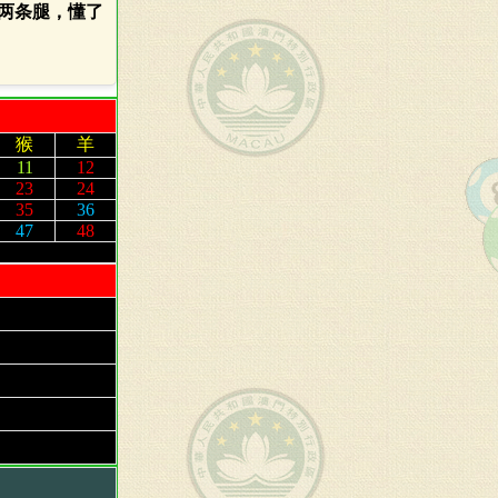
两条腿，懂了
猴
羊
11
12
23
24
35
36
47
48