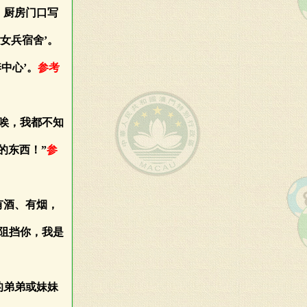
，厨房门口写
‘女兵宿舍’。
中心’。
参考
“唉，我都不知
的东西！”
参
有酒、有烟，
阻挡你，我是
的弟弟或妹妹