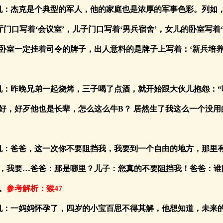
玄机：杰克是个典型的军人，他的家庭也是浓厚的军事色彩。列如
厅门口写着‘会议室’，儿子门口写着‘男兵宿舍’，女儿的卧室写着
卧室一定挂着司令的牌子，出人意料的是牌子上写着：‘新兵培养
玄机：昨晚兄弟一起烧烤，三子喝了点酒，就开始跟大伙儿抱怨：
好，好歹他也是长辈，怎么这么牛B？ 居然生了我这么一个没用
玄机：爸爸，这一次你不要阻挡我，我要到一个自由的地方，那里
，我要…爸爸：那是哪里？儿子：您真的不要阻挡我！爸爸：谁
。
参考解析：猴47
玄机：一妈妈怀孕了，四岁的小宝百思不得其解，他想知道，未来