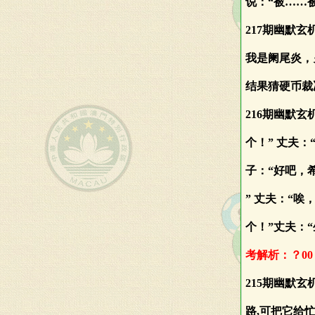
说：“被……
217期幽默
我是阑尾炎，
结果猜硬币裁
216期幽默玄
个！” 丈夫：
子：“好吧，
” 丈夫：“唉
个！”丈夫：
考解析：？00
215期幽默
路,可把它给