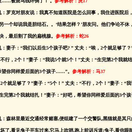
被……被斑马线绊倒了！ 。
参考解析：虎17
玄机：罗克对朋友说：我真不知道医院是怎么回事，我住进医院后
另一个却说我是胆结石。。‘结果怎样？’朋友问。他们争论不休
决，最后割了我的扁桃腺。
参考解析：蛇26
机：妻子：“我们以后生5个孩子吧? ” 丈夫：“唉，2个就足够了？
“不行，2个！”妻子：“我说5个就5个！”丈夫：“生完第2个我就
希望你同样爱后面的3个孩子……”。
参考解析：马37
，2个就足够了？”妻子：“5个！” 丈夫：“不行，2个！”妻子：“我
“生完第2个我就结扎！”妻子：“好吧，希望你同样爱后面的3个孩
玄机：森林里最近交通经常赌塞,便组建了一个交警队,黑猫就是其只
忙坏了,看见兔子开车过来,它马上吹哨,跑上前训斥道:兔子,看你眼