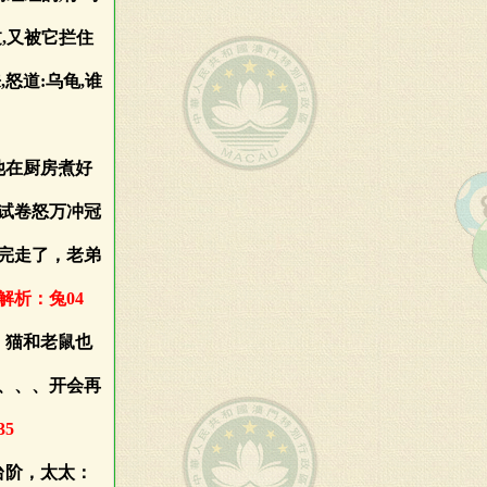
,又被它拦住
怒道:乌龟,谁
他在厨房煮好
试卷怒万冲冠
完走了，老弟
解析：兔04
，猫和老鼠也
、、、开会再
5
台阶，太太：