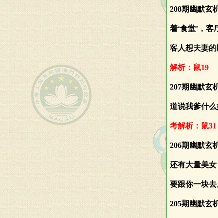
208期幽默
着‘食堂’，客
客人想夫妻的
解析：鼠19
207期幽默
道说我爹什么
考解析：鼠31
206期幽默
还有大量美女
要跟你一块去
205期幽默