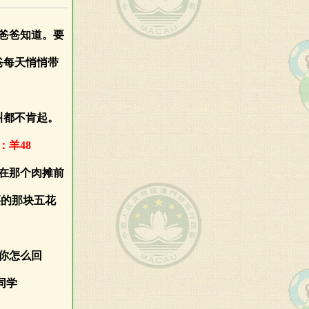
你爸爸知道。要
爸每天悄悄带
叫都不肯起。
：羊48
是在那个肉摊前
买的那块五花
“你怎么回
同学