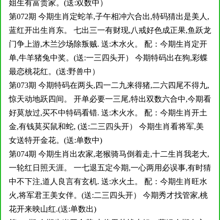
姐生有富贵家。(送:双数中）
第072期 今期生肖定蛇羊,子午相冲六合出,特码猜出是美人,
蓝红开出生肖东。 七出三一有财现,八戒好色成正果,鱼跃龙
门争上游,木兰沙场除叛贼. 送:木水火。 配：今期生肖定开
单,牛羊猪兔中奖。(送:一三四头开） 今期特码出在狗,彩蝶
最恋桃花红。(送:野兽中）
第073期 今期特码在两头,四一二九来得猪,二六四尾不得九,
惊天动地跃四间。 开单必要一三尾,特出双数六合中,今期看
好莫放过,买不中特码看错. 送:木火水。 配：今期生肖开土
金,有钱莫买鼠和蛇, (送:二三四头开） 今期生肖看将军,美
女送特开金花。(送:单数中)
第074期 今期生肖出农家,老猴骑马倒着走,十二生肖我老大,
一轮红日照天涯。 一七退五定今期,一心两用必误事,有时猜
中不下注,道人良言有玄机. 送:水火土。 配：今期生肖旺水
火,将军君王美女伴。(送:二三四头开） 今期秀才找管家,桃
花开来映山红.(送:单数出)