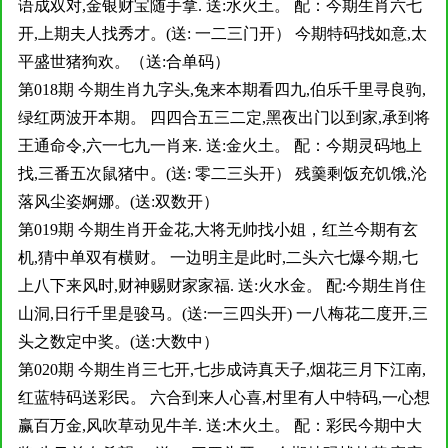
语成双对,金银财宝随手拿. 送:水火土。 配：今期生肖六七
开,上期夫人找秀才。(送: 一二三门开） 今期特码找如意,太
平盛世猪狗欢。（送:合单码）
第018期 今期生肖九字头,兔来本期看四九,伯乐千里寻良驹,
绿红两波开本期。 四四合五三二定,黑夜出门以到家,承到将
王通命令,六一七九一肖来. 送:金火土。 配：今期灵码地上
找,三番五次鼠猪中。(送: 零二三头开） 残羹剩饭充饥饿,沦
落风尘姿婀娜。(送:双数开）
第019期 今期生肖开金花,大将无帅找小姐，红兰今期有玄
机,猜中单双有横财。 一边明主是此时,二头六七爆今期,七
上八下来风时,财神赐财家家福. 送:火水金。 配:今期生肖住
山洞,日行千里是骏马。(送:一三四头开) 一八梅花二度开,三
头之数定中奖。(送:大数中）
第020期 今期生肖三七开,七步成诗真天子,烟花三月下江南,
红蓝特码送彩民。 六合到来人心喜,村里有人中特码,一心想
赢百万金,风吹草动见牛羊. 送:木火土。 配：彩民今期中大