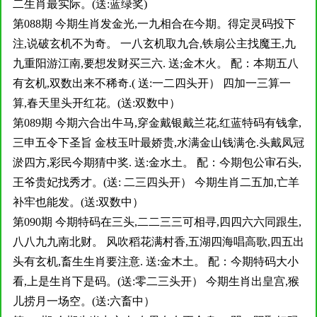
二生肖最实际。(送:蓝绿奖)
第088期 今期生肖发金光,一九相合在今期。得定灵码投下
注,说破玄机不为奇。 一八玄机取九合,铁扇公主找魔王,九
九重阳游江南,要想发财买三六. 送;金木火。 配：本期五八
有玄机,双数出来不稀奇.( 送:一二四头开） 四加一三算一
算,春天里头开红花。(送:双数中）
第089期 今期六合出牛马,穿金戴银戴兰花,红蓝特码有钱拿,
三申五令下圣旨 金枝玉叶最娇贵,水满金山钱满仓.头戴凤冠
淤四方,彩民今期猜中奖. 送:金水土。 配：今期包公审石头,
王爷贵妃找秀才。(送: 二三四头开） 今期生肖二五加,亡羊
补牢也能发。(送:双数中）
第090期 今期特码在三头,二二三三可相寻,四四六六同跟生,
八八九九南北财。 风吹稻花满村香,五湖四海唱高歌,四五出
头有玄机,畜生生肖要注意. 送:金木土。 配：今期特码大小
看,上是生肖下是码。(送:零二三头开） 今期生肖出皇宫,猴
儿捞月一场空。(送:六畜中）