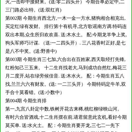
火,一击即中接财来。(送:零二四头开） 今期合单必定中,二
三门路必出特。(送:双红肖)
第002期 今期生肖西北方,一木一金一方水,猪狗相合相克出,
买定红绿有发财。 排行第十有机寻,北方歌谣南方调.特码连
双出本期,众生所归欢欢喜. 送:木水土。 配:今期龙羊争上奖,
狗头军师巧计谋. （送:一二四头开）. 三八花香时正好,是七
是八不中奖。(送:野兽中)
第003期 今期生肖三七加,六合出在百姓家,西天取经打先锋,
红粉知己三五来。 十二生肖找老大,马到成功自然红,梅花三
月二度开,站在绿旁候佳音. 送:木水火。 配：今期生肖五八
找,兰兰六六有财发。(送: 一二三头开） 今期特码定牛羊,双
手合十莫看错。(送:小数中）
第004期 今期生肖排
第一,九宫八卦定中数,铁树开花古来稀,桃红柳绿映山河。
有时六合皆酒戏,十二生肖摆在前,请君留意此玄机,看好今期
莫买单. 送:水火土。 配：今期生肖要开龙,三七二一先下