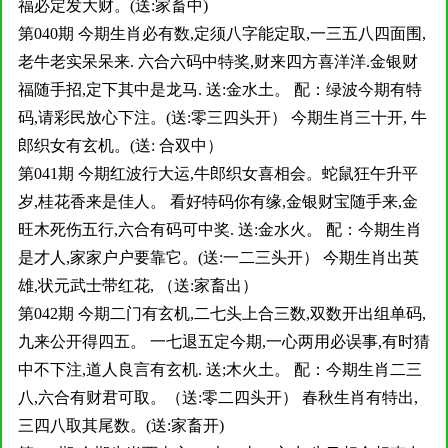
福必定发大财。(送:家畜中)
第040期 今期生肖必有数,定须八字能定取,一三五八四面围,
老牛老实呆呆来. 六合六码中特奖,财来四方喜洋洋.金银财
福随手招,定下其中是龙马. 送:金水土。 配：绿波今期有特
码,请彩民放心下注。(送:零三四头开） 今期生肖三十开, 牛
郎织女有玄机。(送: 合双中）
第041期 今期红波行大运,牛郎织女喜相会。蛇鼠狂午升平
岁,桂花香来是佳人。 看好特码你有缘,金银财宝随手来,金
旺木死伤五行,六合有码可中奖. 送:金水火。 配：今期生肖
是才人,家家户户要靠它。(送:一二三头开） 今期生肖出英
雄,状元武士带红花, （送:家畜出）
第042期 今期二门有玄机,二七头上合三数,双数开出组单码,
九来公开得四五。 一七退五定今期,一心两用必误事,有时猜
中不下注,道人良言有玄机. 送;木火土。 配：今期生肖二三
八,六合有财君可取。（送:零二四头开） 春秋生肖有特出,
三四八取其尾数。(送:家畜开)