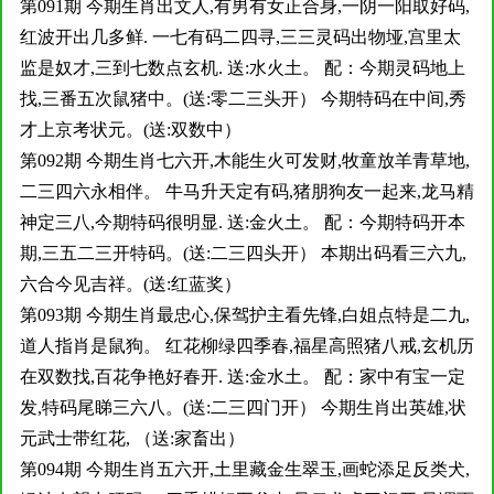
第091期 今期生肖出文人,有男有女正合身,一阴一阳取好码,
红波开出几多鲜. 一七有码二四寻,三三灵码出物垭,宫里太
监是奴才,三到七数点玄机. 送:水火土。 配：今期灵码地上
找,三番五次鼠猪中。(送:零二三头开） 今期特码在中间,秀
才上京考状元。(送:双数中）
第092期 今期生肖七六开,木能生火可发财,牧童放羊青草地,
二三四六永相伴。 牛马升天定有码,猪朋狗友一起来,龙马精
神定三八,今期特码很明显. 送:金火土。 配：今期特码开本
期,三五二三开特码。(送:二三四头开） 本期出码看三六九,
六合今见吉祥。(送:红蓝奖）
第093期 今期生肖最忠心,保驾护主看先锋,白姐点特是二九,
道人指肖是鼠狗。 红花柳绿四季春,福星高照猪八戒,玄机历
在双数找,百花争艳好春开. 送:金水土。 配：家中有宝一定
发,特码尾睇三六八。(送:二三四门开） 今期生肖出英雄,状
元武士带红花, （送:家畜出）
第094期 今期生肖五六开,土里藏金生翠玉,画蛇添足反类犬,