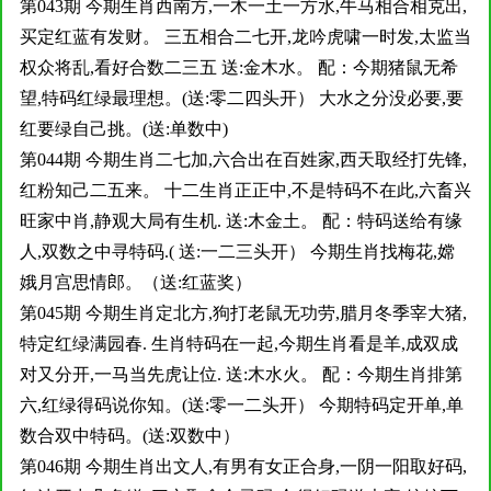
第043期 今期生肖西南方,一木一土一方水,牛马相合相克出,
买定红蓝有发财。 三五相合二七开,龙吟虎啸一时发,太监当
权众将乱,看好合数二三五 送:金木水。 配：今期猪鼠无希
望,特码红绿最理想。(送:零二四头开） 大水之分没必要,要
红要绿自己挑。(送:单数中)
第044期 今期生肖二七加,六合出在百姓家,西天取经打先锋,
红粉知己二五来。 十二生肖正正中,不是特码不在此,六畜兴
旺家中肖,静观大局有生机. 送:木金土。 配：特码送给有缘
人,双数之中寻特码.( 送:一二三头开） 今期生肖找梅花,嫦
娥月宫思情郎。（送:红蓝奖）
第045期 今期生肖定北方,狗打老鼠无功劳,腊月冬季宰大猪,
特定红绿满园春. 生肖特码在一起,今期生肖看是羊,成双成
对又分开,一马当先虎让位. 送:木水火。 配：今期生肖排第
六,红绿得码说你知。(送:零一二头开） 今期特码定开单,单
数合双中特码。(送:双数中）
第046期 今期生肖出文人,有男有女正合身,一阴一阳取好码,