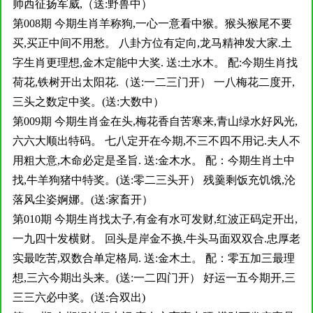
帅西征扬军威,（送:野兽中）
第008期 今期生肖羊称狗,一心一意看中猴。猴头猴尾不要
买,买正中间不用愁。 八卦方位有定向,龙马精神发大家.土
字生肖更理想,金木定能中大奖. 送:土水木。 配:今期生肖找
荷花,铁树开出太阳花.（送:一二三门开） 一八梅花二度开,
三头之数定中奖。(送:大数中）
第009期 今期生肖金在头,梅花香自苦寒来,青山绿水好风光,
六六大顺出特码。 七八定开在今期,不三不四不用记.夫人不
用粗大意,木命必定是圣旨. 送:金木水。 配：今期生肖土中
找,牛羊狗猪中特奖。(送:零二三头开） 残羹剩饭充饥饿,沦
落风尘姿婀娜。(送:家畜开）
第010期 今期生肖找太子,有金有水可发财,红波正码定开出,
一九四十发横财。 回头是岸金不换,牛头马面双双合.忠厚老
实最吃苦,双数合单定格局. 送:金木土。 配：零五加三最理
想,三六今期出头来。(送:一二四门开） 好运一五今期开,三
三三六必中奖。(送:合双出)