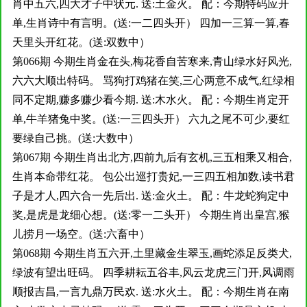
肖中五六,四大才子中状元. 送:土金火。 配：今期特码应开
单,生肖诗中有言明。(送:一二四头开） 四加一三算一算,春
天里头开红花。(送:双数中）
第066期 今期生肖金在头,梅花香自苦寒来,青山绿水好风光,
六六大顺出特码。 骂狗打鸡猪在笑,三心两意不成气,红绿相
同不定期,赚多赚少看今期. 送:木水火。 配：今期生肖定开
单,牛羊猪兔中奖。(送:一三四头开） 六九之尾不可少,要红
要绿自己挑。(送:大数中）
第067期 今期生肖出北方,四前九后有玄机,三五相乘又相合,
生肖本命带红花。 包公出巡打贵妃,一三四五相加数,读书君
子是才人,四六合一先后出. 送:金火土。 配：牛龙蛇狗定中
奖,是虎是龙细心想。(送:零一二头开） 今期生肖出皇宫,猴
儿捞月一场空。(送:六畜中）
第068期 今期生肖五六开,土里藏金生翠玉,画蛇添足反类犬,
绿波有望出旺码。 四季耕耘五谷丰,风云龙虎三门开,风调雨
顺报吉昌,一言九鼎万民欢. 送:水火土。 配：今期生肖在南