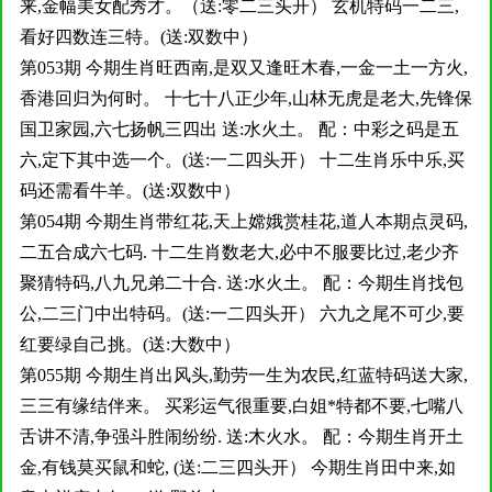
来,金幅美女配秀才。（送:零二三头开） 玄机特码一二三,
看好四数连三特。(送:双数中）
第053期 今期生肖旺西南,是双又逢旺木春,一金一土一方火,
香港回归为何时。 十七十八正少年,山林无虎是老大,先锋保
国卫家园,六七扬帆三四出 送:水火土。 配：中彩之码是五
六,定下其中选一个。(送:一二四头开） 十二生肖乐中乐,买
码还需看牛羊。(送:双数中）
第054期 今期生肖带红花,天上嫦娥赏桂花,道人本期点灵码,
二五合成六七码. 十二生肖数老大,必中不服要比过,老少齐
聚猜特码,八九兄弟二十合. 送:水火土。 配：今期生肖找包
公,二三门中出特码。(送:一二四头开） 六九之尾不可少,要
红要绿自己挑。(送:大数中）
第055期 今期生肖出风头,勤劳一生为农民,红蓝特码送大家,
三三有缘结伴来。 买彩运气很重要,白姐*特都不要,七嘴八
舌讲不清,争强斗胜闹纷纷. 送:木火水。 配：今期生肖开土
金,有钱莫买鼠和蛇, (送:二三四头开） 今期生肖田中来,如