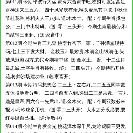
第011期 今期绿波行大运,家有六畜家中旺,横财可发定富足,
财神送来三五六。 四十风光庆有余,猴头虎尾其中取,中秋佳
节桂花香,将相夫人三八妇. 送:木水土。 配：今期生肖找包
公,二三门中出特码。(送: 零二三头开） 今期生肖最勒劳,和
尚敲钟三更起,（送:家畜中）
第012期 今期生肖三九查,桃李竹杏下一家，子孙满堂现特
码,七上三下发大财。 金枝玉叶最娇贵,水满金山钱满仓.头
戴凤冠游四方,彩民今期猜中奖. 送:金水土。 配：十二生肖
最忠诚,土字生肖有钱收。(送:一三四头开） 今期特码开桃
花,将帅沙场建功业, (送:家畜开）
第013期 今期特码想想它,二三上下左右好,二二五五同等数,
五体投地看分明。 二四当前五六到,选出二三是吉数,一言九
鼎是皇帝,四六合一先后出. 送:金木火。 配：今期双数必来
报,小巧玲珑多用机。(送:零二三头开） 大水之分没必要,要
红要绿自己挑。(送:单数中)
第014期 今期生肖发金光,桃花潭水深千尺,龙吟虎啸三更发,