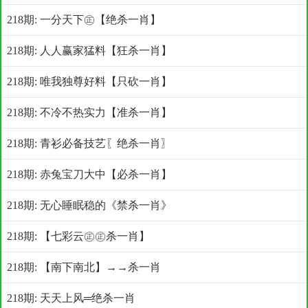
218期: 一分天下㊣【绝杀一肖】
218期: 人人赢家猛料【狂杀一肖】
218期: 唯我独尊好料【只砍一肖】
218期: 不冷不热实力【准杀一肖】
218期: 青衫必备技艺〖绝杀一肖〗
218期: 赤兔宝刀大中【必杀一肖】
218期: 无心睡眠稳的《禁杀一肖》
218期: 【七彩云㊣㊣杀一肖】
218期: 【南下南北】→→杀一肖
218期: 天天上风═绝杀一肖