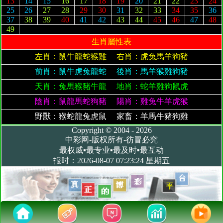
13
14
15
16
17
18
19
20
21
22
23
24
25
26
27
28
29
30
31
32
33
34
35
36
37
38
39
40
41
42
43
44
45
46
47
48
49
生肖屬性表
左肖：鼠牛龍蛇猴雞 右肖：虎兔馬羊狗豬
前肖：鼠牛虎兔龍蛇 後肖：馬羊猴雞狗豬
天肖：兔馬猴豬牛龍 地肖：蛇羊雞狗鼠虎
陰肖：鼠龍馬蛇狗豬 陽肖：雞兔牛羊虎猴
野獸：猴蛇龍兔虎鼠 家畜：羊馬牛豬狗雞
Copyright © 2004 - 2026
中彩网-版权所有-彷冒必究
最权威▪最专业▪最及时▪最互动
报时：2026-08-07 07:23:24 星期五