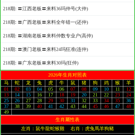
218期: 〓江西老板〓来料36玛仲号(大仲)
218期: 〓广西老板〓来料全年错一(还仲)
218期: 〓湖南老板〓来料仲数专业户(高仲)
218期: 〓澳门老板〓来料24玛狂准(连仲)
218期: 〓广东老板〓来料30玛(狂仲)
2026年生肖对照表
马
蛇
龙
兔
虎
牛
鼠
猪
狗
鸡
猴
羊
01
02
03
04
05
06
07
08
09
10
11
12
13
14
15
16
17
18
19
20
21
22
23
24
25
26
27
28
29
30
31
32
33
34
35
36
37
38
39
40
41
42
43
44
45
46
47
48
49
生肖屬性表
左肖：鼠牛龍蛇猴雞 右肖：虎兔馬羊狗豬