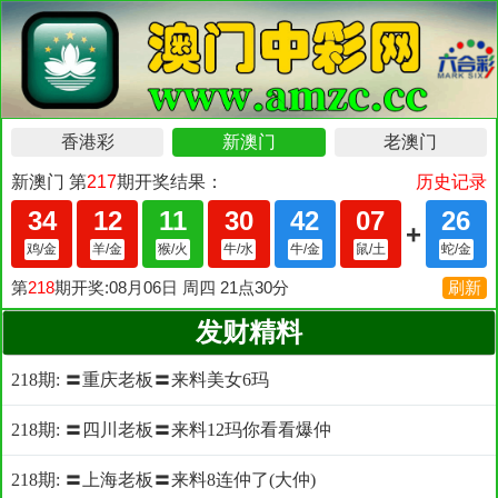
发财精料
218期: 〓重庆老板〓来料美女6玛
218期: 〓四川老板〓来料12玛你看看爆仲
218期: 〓上海老板〓来料8连仲了(大仲)