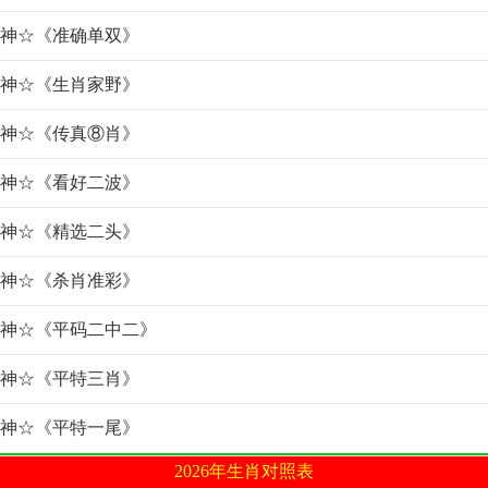
盒财神☆《准确单双》
盒财神☆《生肖家野》
盒财神☆《传真⑧肖》
盒财神☆《看好二波》
盒财神☆《精选二头》
盒财神☆《杀肖准彩》
盒财神☆《平码二中二》
盒财神☆《平特三肖》
盒财神☆《平特一尾》
2026年生肖对照表