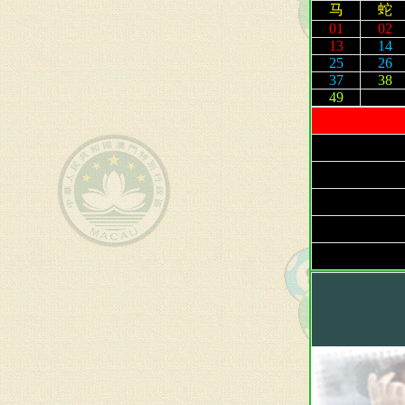
马
蛇
01
02
13
14
25
26
37
38
49