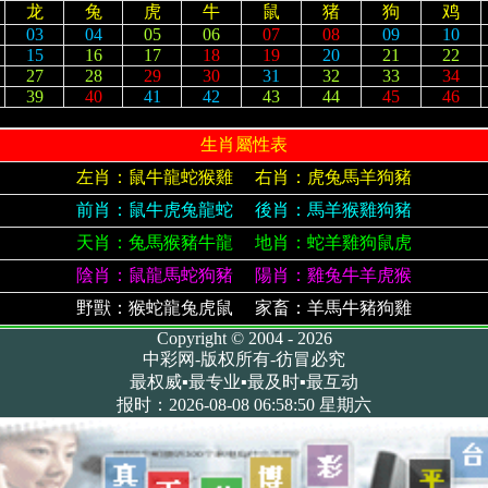
龙
兔
虎
牛
鼠
猪
狗
鸡
03
04
05
06
07
08
09
10
15
16
17
18
19
20
21
22
27
28
29
30
31
32
33
34
39
40
41
42
43
44
45
46
生肖屬性表
左肖：鼠牛龍蛇猴雞 右肖：虎兔馬羊狗豬
前肖：鼠牛虎兔龍蛇 後肖：馬羊猴雞狗豬
天肖：兔馬猴豬牛龍 地肖：蛇羊雞狗鼠虎
陰肖：鼠龍馬蛇狗豬 陽肖：雞兔牛羊虎猴
野獸：猴蛇龍兔虎鼠 家畜：羊馬牛豬狗雞
Copyright © 2004 - 2026
中彩网-版权所有-彷冒必究
最权威▪最专业▪最及时▪最互动
报时：2026-08-08 06:58:51 星期六