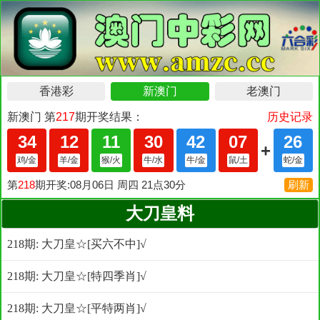
大刀皇料
218期: 大刀皇☆[买六不中]√
218期: 大刀皇☆[特四季肖]√
218期: 大刀皇☆[平特两肖]√