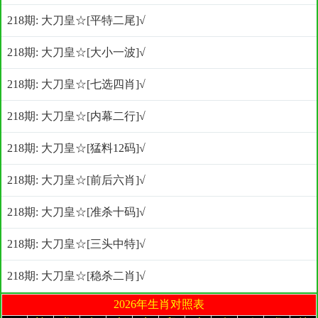
218期: 大刀皇☆[平特二尾]√
218期: 大刀皇☆[大小一波]√
218期: 大刀皇☆[七选四肖]√
218期: 大刀皇☆[内幕二行]√
218期: 大刀皇☆[猛料12码]√
218期: 大刀皇☆[前后六肖]√
218期: 大刀皇☆[准杀十码]√
218期: 大刀皇☆[三头中特]√
218期: 大刀皇☆[稳杀二肖]√
2026年生肖对照表