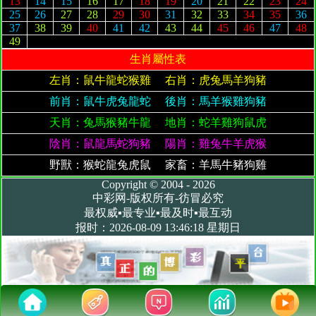
13
14
15
16
17
18
19
20
21
22
23
24
25
26
27
28
29
30
31
32
33
34
35
36
37
38
39
40
41
42
43
44
45
46
47
48
49
生肖屬性表
左肖：鼠牛龍蛇猴雞 右肖：虎兔馬羊狗豬
前肖：鼠牛虎兔龍蛇 後肖：馬羊猴雞狗豬
天肖：兔馬猴豬牛龍 地肖：蛇羊雞狗鼠虎
陰肖：鼠龍馬蛇狗豬 陽肖：雞兔牛羊虎猴
野獸：猴蛇龍兔虎鼠 家畜：羊馬牛豬狗雞
Copyright © 2004 - 2026
中彩网-版权所有-彷冒必究
最权威▪最专业▪最及时▪最互动
报时：2026-08-09 13:46:18 星期日