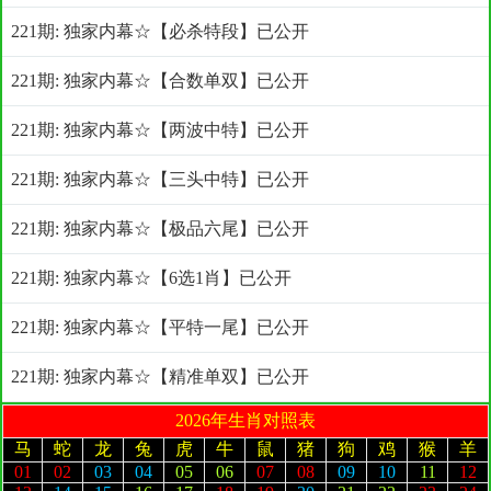
221期: 独家内幕☆【必杀特段】已公开
221期: 独家内幕☆【合数单双】已公开
221期: 独家内幕☆【两波中特】已公开
221期: 独家内幕☆【三头中特】已公开
221期: 独家内幕☆【极品六尾】已公开
221期: 独家内幕☆【6选1肖】已公开
221期: 独家内幕☆【平特一尾】已公开
221期: 独家内幕☆【精准单双】已公开
2026年生肖对照表
马
蛇
龙
兔
虎
牛
鼠
猪
狗
鸡
猴
羊
01
02
03
04
05
06
07
08
09
10
11
12