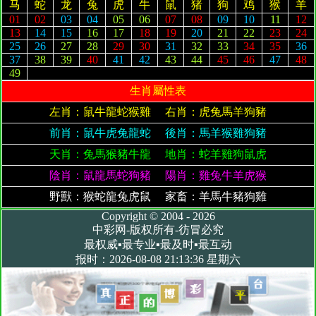
马
蛇
龙
兔
虎
牛
鼠
猪
狗
鸡
猴
羊
01
02
03
04
05
06
07
08
09
10
11
12
13
14
15
16
17
18
19
20
21
22
23
24
25
26
27
28
29
30
31
32
33
34
35
36
37
38
39
40
41
42
43
44
45
46
47
48
49
生肖屬性表
左肖：鼠牛龍蛇猴雞 右肖：虎兔馬羊狗豬
前肖：鼠牛虎兔龍蛇 後肖：馬羊猴雞狗豬
天肖：兔馬猴豬牛龍 地肖：蛇羊雞狗鼠虎
陰肖：鼠龍馬蛇狗豬 陽肖：雞兔牛羊虎猴
野獸：猴蛇龍兔虎鼠 家畜：羊馬牛豬狗雞
Copyright © 2004 - 2026
中彩网-版权所有-彷冒必究
最权威▪最专业▪最及时▪最互动
报时：2026-08-08 21:13:36 星期六