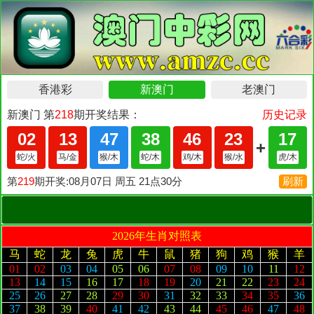
2026年生肖对照表
马
蛇
龙
兔
虎
牛
鼠
猪
狗
鸡
猴
羊
01
02
03
04
05
06
07
08
09
10
11
12
13
14
15
16
17
18
19
20
21
22
23
24
25
26
27
28
29
30
31
32
33
34
35
36
37
38
39
40
41
42
43
44
45
46
47
48