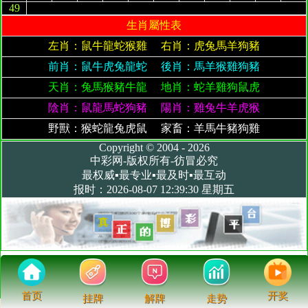
49
生肖屬性表
左肖：鼠牛龍蛇猴雞 右肖：虎兔馬羊狗豬
前肖：鼠牛虎兔龍蛇 後肖：馬羊猴雞狗豬
天肖：兔馬猴豬牛龍 地肖：蛇羊雞狗鼠虎
陰肖：鼠龍馬蛇狗豬 陽肖：雞兔牛羊虎猴
野獸：猴蛇龍兔虎鼠 家畜：羊馬牛豬狗雞
Copyright © 2004 - 2026
中彩网-版权所有-彷冒必究
最权威▪最专业▪最及时▪最互动
报时：2026-08-07 12:39:30 星期五
Copyright © 澳门中彩网,amzc.cc手机站 Reserved
首页
开奖
挂牌
解牌
走势