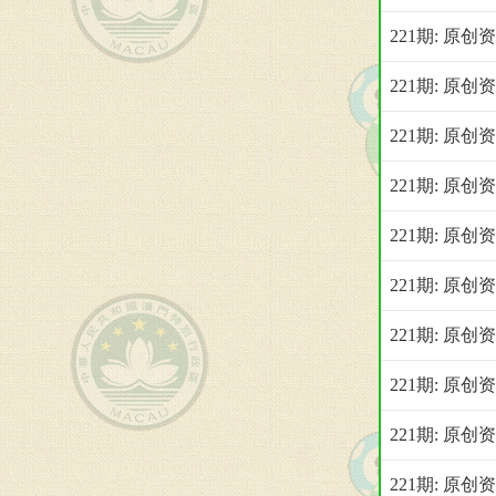
221期: 原
221期: 原
221期: 原
221期: 原
221期: 原
221期: 原
221期: 原
221期: 原
221期: 原
221期: 原