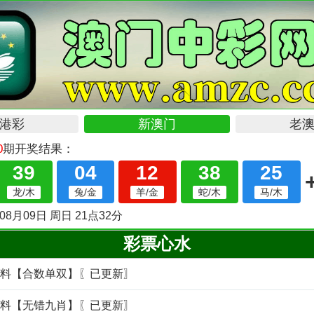
彩票心水
创资料【合数单双】〖已更新〗
创资料【无错九肖】〖已更新〗