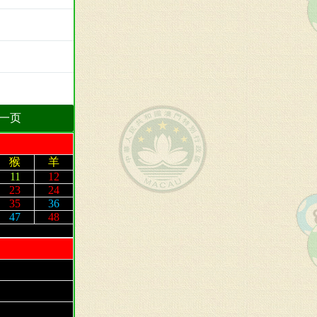
一页
猴
羊
11
12
23
24
35
36
47
48