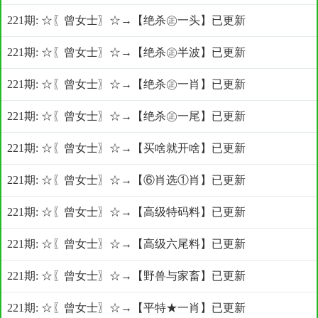
221期: ☆〖曾女士〗☆→【绝杀㊣一头】已更新
221期: ☆〖曾女士〗☆→【绝杀㊣半波】已更新
221期: ☆〖曾女士〗☆→【绝杀㊣一肖】已更新
221期: ☆〖曾女士〗☆→【绝杀㊣一尾】已更新
221期: ☆〖曾女士〗☆→【买啥就开啥】已更新
221期: ☆〖曾女士〗☆→【⑥肖选①肖】已更新
221期: ☆〖曾女士〗☆→【高级特码料】已更新
221期: ☆〖曾女士〗☆→【高级六尾料】已更新
221期: ☆〖曾女士〗☆→【野兽与家畜】已更新
221期: ☆〖曾女士〗☆→【平特★一肖】已更新