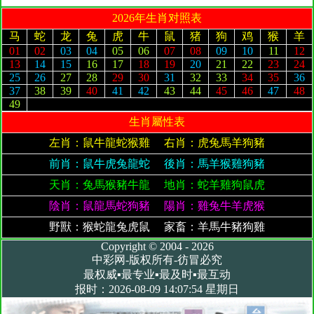
2026年生肖对照表
马
蛇
龙
兔
虎
牛
鼠
猪
狗
鸡
猴
羊
01
02
03
04
05
06
07
08
09
10
11
12
13
14
15
16
17
18
19
20
21
22
23
24
25
26
27
28
29
30
31
32
33
34
35
36
37
38
39
40
41
42
43
44
45
46
47
48
49
生肖屬性表
左肖：鼠牛龍蛇猴雞 右肖：虎兔馬羊狗豬
前肖：鼠牛虎兔龍蛇 後肖：馬羊猴雞狗豬
天肖：兔馬猴豬牛龍 地肖：蛇羊雞狗鼠虎
陰肖：鼠龍馬蛇狗豬 陽肖：雞兔牛羊虎猴
野獸：猴蛇龍兔虎鼠 家畜：羊馬牛豬狗雞
Copyright © 2004 - 2026
中彩网-版权所有-彷冒必究
最权威▪最专业▪最及时▪最互动
报时：2026-08-09 14:07:54 星期日