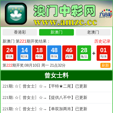
曾女士料
221期: ☆〖曾女士〗☆→【平特★二尾】已更新
221期: ☆〖曾女士〗☆→【提供八不中】已更新
221期: ☆〖曾女士〗☆→【单双加两肖】已更新