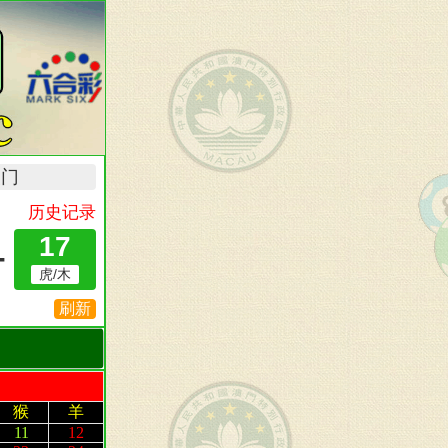
猴
羊
11
12